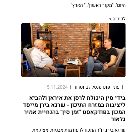
היום", "מקור ראשון", " הארץ"
לכתבה >
|
עוני, פונדמנטליזם וטרור
|
5.11.2024
בידי סין היכולת לרסן את איראן ולהביא
ליציבות במזרח התיכון - שרגא בירן מייסד
המכון בפודקאסט "זמן סין" בהנחיית אמיר
גלאור
שרגא בירן, יו"ר המכון לרפורמות מבניות, מציג את