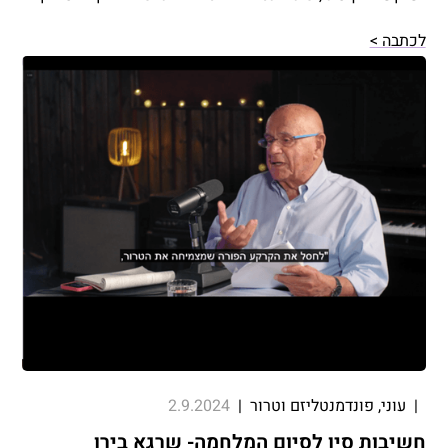
ורב שנים.
לכתבה >
|
עוני, פונדמנטליזם וטרור
|
2.9.2024
חשיבות סין לסיום המלחמה- שרגא בירן