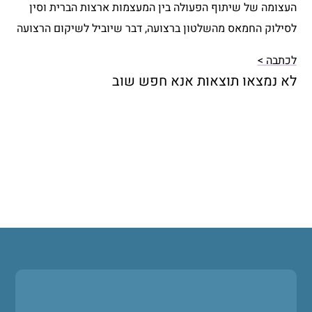
העצומה של שיתוף הפעולה בין המעצמות ארצות הברית וסין
לסילוק החמאס מהשלטון ברצועה, דבר שיוביל לשיקום הרצועה
והכנסת כוחות מתונים לשלוט בה ולנהל אותה. מזמינים אתכם
לכתבה >
לצפות
לא נמצאו תוצאות אנא חפש שוב